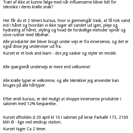
Træt af ikke at kunne følge med når influenserne bliver lidt for
tekniske i deres krølle snak?
Her får du et 2 timers kursus, hvor vi gennemgår Vask, at få nok vand
ind i håret og hvordan vi ikke tager alt vandet ud igen, pleje og
hydrating af håret, styling og hvad de forskellige metoder opnår og
sove rutiner med tilbehør.
Alle produkter der bliver brugt under vejs er fra innersense, og det er
også disse jeg underviser ud fra.
Kurset er et look and learn - dvs jeg vasker og styler en model.
Alle spørgsmål undervejs er mere end velkomne!
Alle krølle typer er velkomne, og alle teknikker jeg anvender kan
bruges på alle hårtyper.
Efter endt kursus, er det muligt at shoppe innersense produkter i
salonen med 12% besparelse.
Kurset afholdes d 20 april kl 10 i salonen på lersø Parkallé 173, 2100
kbh Ø - lige ved emdrup station.
Kurset tager Ca 2 timer.