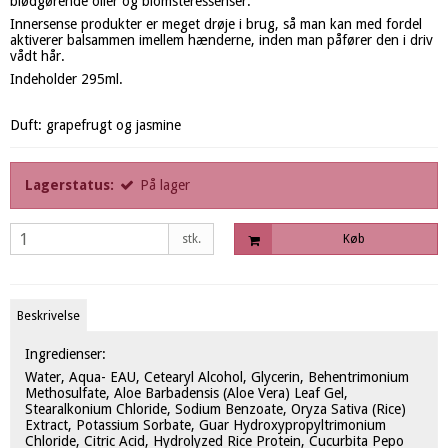
blødgørende olier og blomsteressenser.
Innersense produkter er meget drøje i brug, så man kan med fordel
aktiverer balsammen imellem hænderne, inden man påfører den i driv
vådt hår.
Indeholder 295ml.
Duft: grapefrugt og jasmine
Lagerstatus:
På lager
stk.
Køb
Beskrivelse
Ingredienser:
Water, Aqua- EAU, Cetearyl Alcohol, Glycerin, Behentrimonium
Methosulfate, Aloe Barbadensis (Aloe Vera) Leaf Gel,
Stearalkonium Chloride, Sodium Benzoate, Oryza Sativa (Rice)
Extract, Potassium Sorbate, Guar Hydroxypropyltrimonium
Chloride, Citric Acid, Hydrolyzed Rice Protein, Cucurbita Pepo