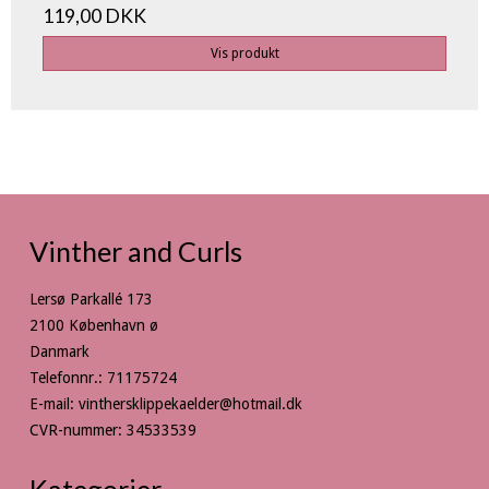
119,00 DKK
Vis produkt
Vinther and Curls
Lersø Parkallé 173
2100 København ø
Danmark
Telefonnr.
:
71175724
E-mail
:
vinthersklippekaelder@hotmail.dk
CVR-nummer
:
34533539
Kategorier