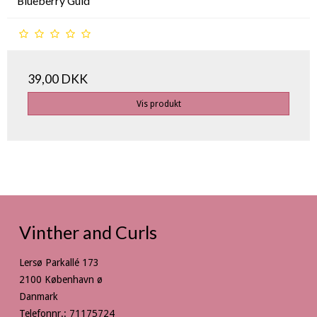
Blueberry Guld
39,00 DKK
Vis produkt
Vinther and Curls
Lersø Parkallé 173
2100 København ø
Danmark
Telefonnr.
:
71175724