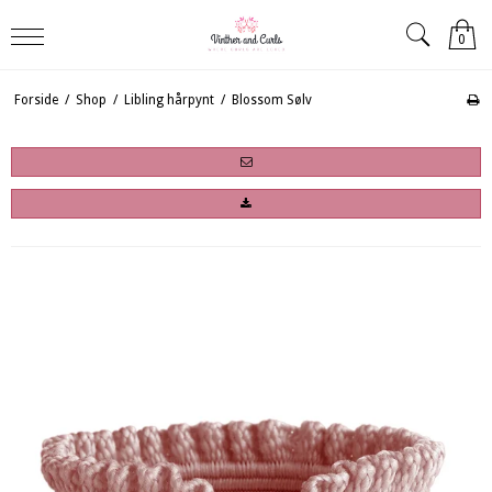
0
Forside
/
Shop
/
Libling hårpynt
/
Blossom Sølv