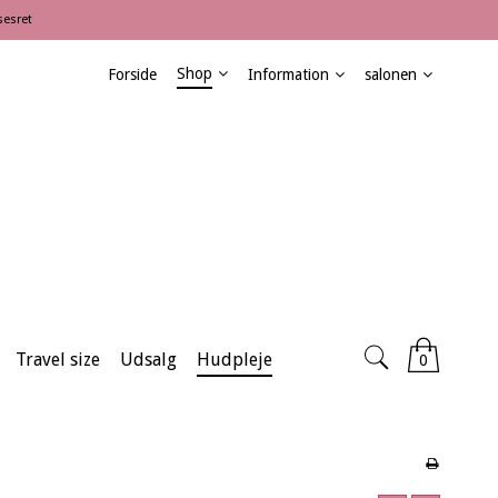
sesret
Shop
Forside
Information
salonen
Travel size
Udsalg
Hudpleje
0