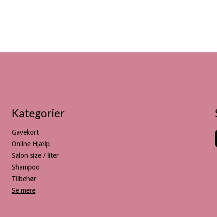
Kategorier
Gavekort
Online Hjælp
Salon size / liter
Shampoo
Tilbehør
Se mere