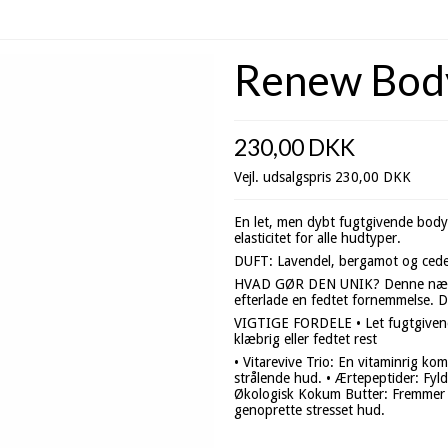
Renew Body
230,00 DKK
Vejl. udsalgspris 230,00 DKK
En let, men dybt fugtgivende bodyl
elasticitet for alle hudtyper.
DUFT: Lavendel, bergamot og ced
HVAD GØR DEN UNIK? Denne nærend
efterlade en fedtet fornemmelse. D
VIGTIGE FORDELE • Let fugtgivend
klæbrig eller fedtet rest
• Vitarevive Trio: En vitaminrig ko
strålende hud. • Ærtepeptider: Fy
Økologisk Kokum Butter: Fremmer h
genoprette stresset hud.