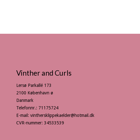
Vinther and Curls
Lersø Parkallé 173
2100 København ø
Danmark
Telefonnr.
:
71175724
E-mail
:
vinthersklippekaelder@hotmail.dk
CVR-nummer
:
34533539