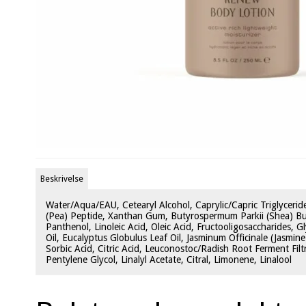
Beskrivelse
Water/Aqua/EAU, Cetearyl Alcohol, Caprylic/Capric Triglycerid
(Pea) Peptide, Xanthan Gum, Butyrospermum Parkii (Shea) Butte
Panthenol, Linoleic Acid, Oleic Acid, Fructooligosaccharides, 
Oil, Eucalyptus Globulus Leaf Oil, Jasminum Officinale (Jasmin
Sorbic Acid, Citric Acid, Leuconostoc/Radish Root Ferment Fil
Pentylene Glycol, Linalyl Acetate, Citral, Limonene, Linalool