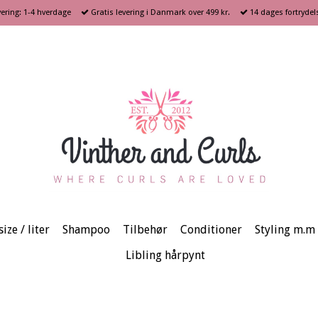
ering: 1-4 hverdage
Gratis levering i Danmark over 499 kr.
14 dages fortrydel
ize / liter
Shampoo
Tilbehør
Conditioner
Styling m.m
Libling hårpynt