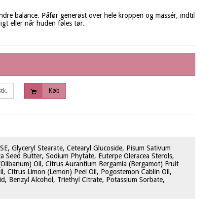
ndre balance. Påfør generøst over hele kroppen og massér, indtil
gt eller når huden føles tør.
stk.
Køb
 SE, Glyceryl Stearate, Cetearyl Glucoside, Pisum Sativum
ca Seed Butter, Sodium Phytate, Euterpe Oleracea Sterols,
i (Olibanum) Oil, Citrus Aurantium Bergamia (Bergamot) Fruit
Oil, Citrus Limon (Lemon) Peel Oil, Pogostemon Cablin Oil,
d, Benzyl Alcohol, Triethyl Citrate, Potassium Sorbate,