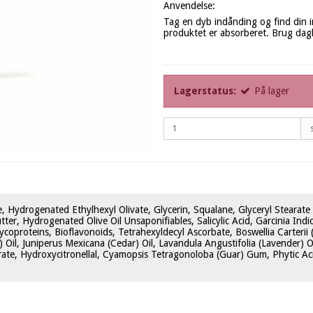
Anvendelse:
Tag en dyb indånding og find din i
produktet er absorberet. Brug dagli
Lagerstatus:
På lager
e, Hydrogenated Ethylhexyl Olivate, Glycerin, Squalane, Glyceryl Stearate
r, Hydrogenated Olive Oil Unsaponifiables, Salicylic Acid, Garcinia Indi
Glycoproteins, Bioflavonoids, Tetrahexyldecyl Ascorbate, Boswellia Carteri
e) Oil, Juniperus Mexicana (Cedar) Oil, Lavandula Angustifolia (Lavender) 
trate, Hydroxycitronellal, Cyamopsis Tetragonoloba (Guar) Gum, Phytic Aci