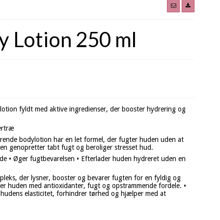
 Lotion 250 ml
otion fyldt med aktive ingredienser, der booster hydrering og
ertræ
e bodylotion har en let formel, der fugter huden uden at
en genopretter tabt fugt og beroliger stresset hud.
e • Øger fugtbevarelsen • Efterlader huden hydreret uden en
mpleks, der lysner, booster og bevarer fugten for en fyldig og
lder huden med antioxidanter, fugt og opstrammende fordele. •
udens elasticitet, forhindrer tørhed og hjælper med at