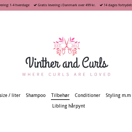
ering: 1-4 hverdage
Gratis levering i Danmark over 499 kr.
14 dages fortrydel
ize / liter
Shampoo
Tilbehør
Conditioner
Styling m.m
Libling hårpynt