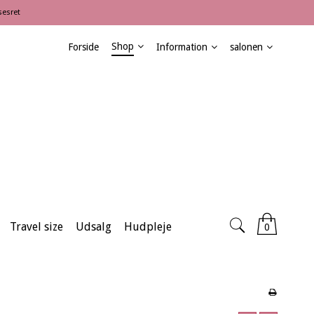
sesret
Shop
Forside
Information
salonen
Travel size
Udsalg
Hudpleje
0