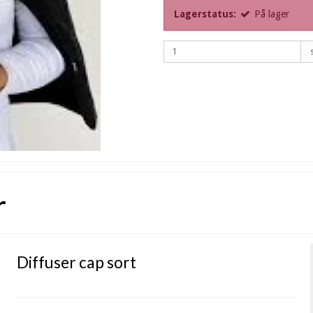
Lagerstatus:
På lager
r
Diffuser cap sort